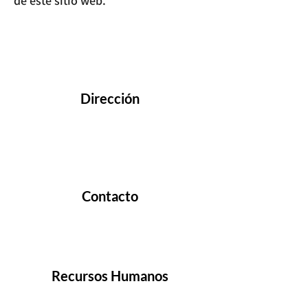
de este sitio web.
CONTACTO
Dirección
Km 1.5 Vía Samborondón C.C. Los Arcos
#117 Edificio Xima, Of. 211 Samborondón,
Guayas, Ecuador.
Contacto
Telf:
+593 4 3726710
info.ecuador@sumifru.com
Recursos Humanos
¡Te estamos buscando!