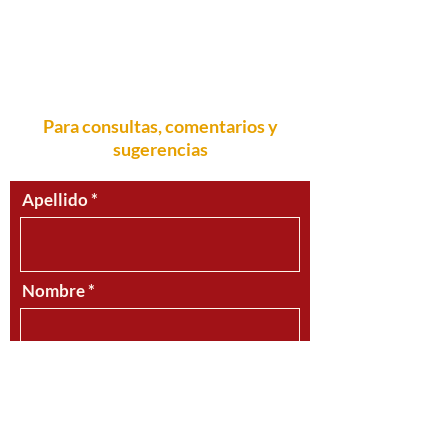
¡Emocionante carrera te espera en la familia
Sumifru!
recursos.humanos@sumifru.com
Para consultas, comentarios y
sugerencias
Apellido
Nombre
Email