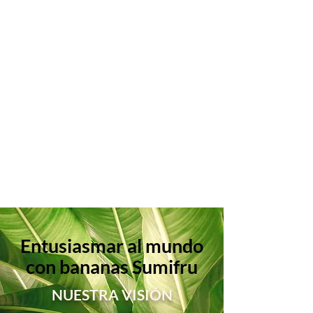
Nuestro banano se caracteriza por
ser un fruto joven que ofrece mayor
vida en percha y los hogares de
nuestros consumidores. Gracias a
las propiedades únicas climáticas
de su zona de cultivo promete un
sabor más dulce que el resto de
bananos del mundo.
más información
Entusiasmar al mundo
con bananas Sumifru
NUESTRA VISIÓN