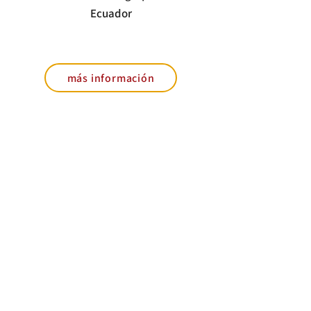
Ecuador
más información
CONTACTO
Dirección
Km 1.5 Vía Samborondón C.C. Los Arcos
#117 Edificio Xima, Of. 211 Samborondón,
Guayas, Ecuador.
Contacto
Telf:
+593 4 3726710